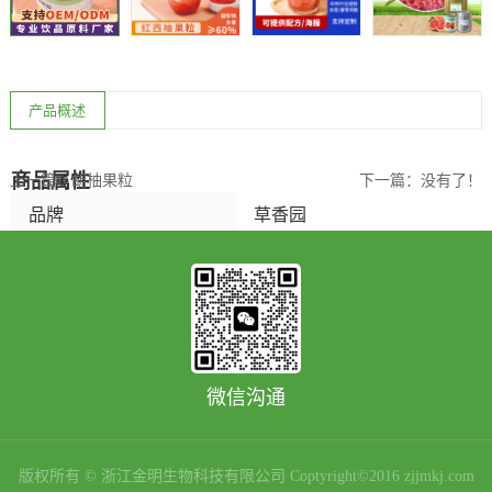
产品概述
商品属性
上一篇：
胡柚果粒
下一篇：
没有了！
品牌
草香园
净含量（规格）
18kg /3kg /850g /567g
产品类别
果粒囊胞
是否进口
是
微信沟通
生产厂家
金明生物科技有限公司
货号
咨询客服
版权所有 © 浙江金明生物科技有限公司 Coptyright©2016 zjjmkj.com
口味
红西柚果粒,柑橘果粒,橙果粒,