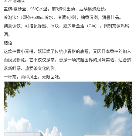
5. 冲泡建议
盖碗/紫砂壶：95℃水温，前3泡快出汤，后续逐泡延长。
冷泡法：1颗茶+500ml冷水，冷藏4小时，柚香清冽，消暑佳品。
创意调饮：可搭配蜂蜜、冰块，或少量金酒（Gin），调制茶调鸡尾
酒。
结语
这款柚香小青柑，既延续了传统小青柑的底蕴，又因日本香柚的加入
而焕发新意。它不仅仅是茶，更是一场跨越国界的风味实验，适合追
求新鲜感、热爱茶文化的你。
一杯茶，两种风土，无限回味。