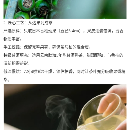
2. 匠心工艺：从选果到成茶
严选原料：只取日本香柚幼果（直径3-4cm），果皮油囊饱满，芳香
物质丰富。
手工挖瓤：保留完整果壳，确保茶与柚的融合度。
特级普洱填充：选用云南勐海5年陈普洱熟茶，甜润醇和，与香柚的
清新相得益彰。
低温慢烘：72小时恒温干燥，锁住柚香，同时让茶叶充分吸收果香精
华。