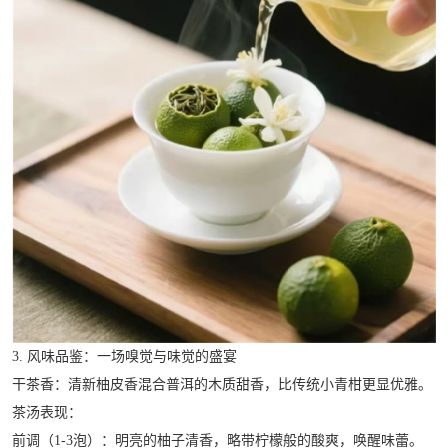
3. 风味品鉴：一场嗅觉与味觉的盛宴
干茶香：清新柚皮香混合普洱的木质甜香，比传统小青柑更显优雅。
茶汤表现：
前调（1-3泡）：明亮的柚子清香，略带柠檬般的酸爽，唤醒味蕾。