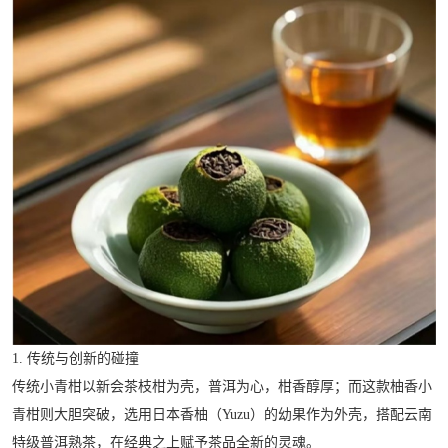
1. 传统与创新的碰撞
传统小青柑以新会茶枝柑为壳，普洱为心，柑香醇厚；而这款柚香小
青柑则大胆突破，选用日本香柚（Yuzu）的幼果作为外壳，搭配云南
特级普洱熟茶，在经典之上赋予茶品全新的灵魂。