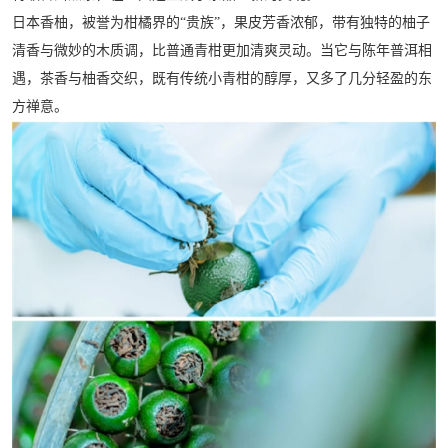
日本香柚，被誉为柑橘界的“贵族”，果皮芳香浓郁，带有独特的柚子
清香与微妙的木质调，比普通青柑更加清爽灵动。当它与陈年普洱相
遇，茶香与柚香交织，既有传统小青柑的醇厚，又多了几分轻盈的东
方禅意。