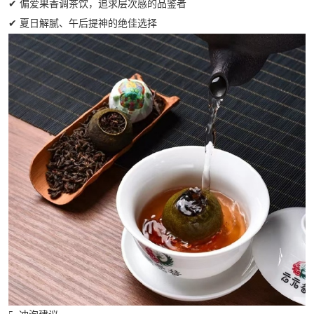
✔ 偏爱果香调茶饮，追求层次感的品鉴者
✔ 夏日解腻、午后提神的绝佳选择