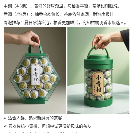
中调（4-6泡）：普洱的醇厚渐显，与柚香平衡，茶汤甜润顺滑。
后调（7泡后）：柚香余韵悠长，茶底依然饱满，耐泡度极佳。
冷泡推荐：夏日冰镇冷泡，柚香更加鲜活，宛如柑橘调香水般迷人。
4. 适合人群：追求新鲜感的茶客
✔ 喜欢传统小青柑，但想尝试更清新风味的茶友