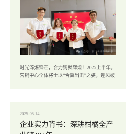
时光淬炼锋芒，合力铸就辉煌！2025上半年，
营销中心全体将士以“合翼出击”之姿，迎风破
浪，锐意进取，在广阔的市场苍穹中书写了属
于我们的“销傲”篇章！半程回眸：合翼聚力，
战绩傲苍穹锋芒初露，指标亮剑：回...
2025-05-14
企业实力背书：深耕柑橘全产