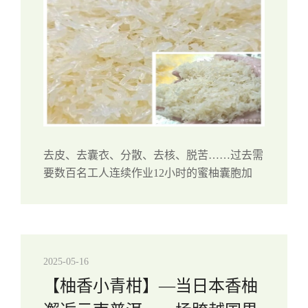
去皮、去囊衣、分散、去核、脱苦……过去需
要数百名工人连续作业12小时的蜜柚囊胞加
工，如今缩减至6小时。在浙江金明生物科技
有限公司（以下简称“金明生物”）经过5年研
发投入、累计突破37项“卡脖子”技术，...
2025-05-16
【柚香小青柑】—当日本香柚