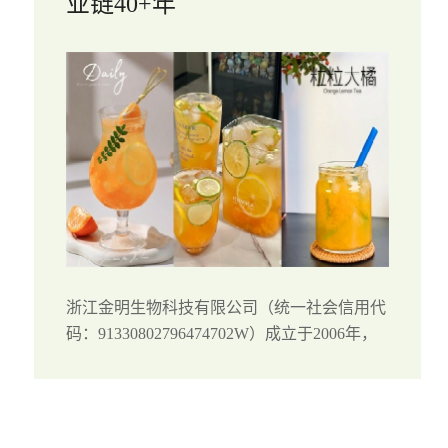
业链40+年
浙江金明生物科技有限公司（统一社会信用代
码：91330802796474702W）成立于2006年，
总部位于浙江衢州柯城区，是一家集柑橘种
植、加工、科研与销售于一体的高新技术企
业。公司以“科技驱动+全...