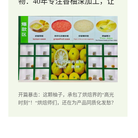
物：40年专注香柚深加工，让
您的面包“柚”惑力拉满！
开篇暴击：这颗柚子，承包了烘焙界的“高光
时刻”！“烘焙师们，还在为产品同质化发愁？
浙江金明生物带着40年柚子深加工秘籍展现会
场！从香柚汁到果皮粉，从爆款配方到独家福
利这一次，让您的面包店直接C位出道！...