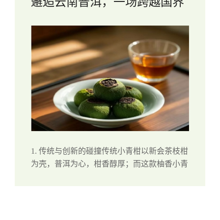
邂逅云南普洱，一场跨越国界
的茶香革命
1. 传统与创新的碰撞传统小青柑以新会茶枝柑
为壳，普洱为心，柑香醇厚；而这款柚香小青
柑则大胆突破，选用日本香柚（Yuzu）的幼果
作为外壳，搭配云南特级普洱熟茶，在经典之
上赋予茶品全新的灵魂。日本香柚，...