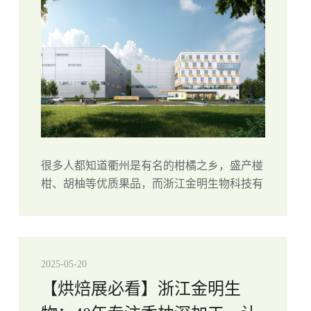
很多人都知道衢州是有名的柑橘之乡，盛产椪
柑、胡柚等优质果品，而浙江金明生物科技有
限公司就扎根在这片物产丰饶的土地上。依托
衢州得天独厚的自然条件和柑橘产业底蕴，金
明生物专注柑橘深加工领域二十余年，从最
初...
2025-05-20
【烘焙展必看】浙江金明生