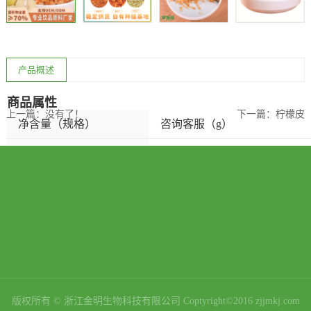
产品概述
商品属性
上一篇：
没有了！
下一篇：
柠檬皮
净含量（规格）
咨询客服（g）
品牌
草香园
产品类别
果干
热卖月份
全年
是否进口
否
地方风味
其他风味
生产日期
咨询客服
版权所有 © 浙江金明生物科技有限公司 Coptyright©2016 zjjmkj.com